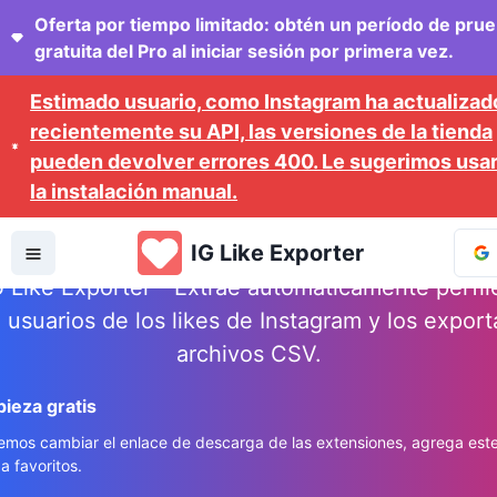
Oferta por tiempo limitado: obtén un período de pru
gratuita del Pro al iniciar sesión por primera vez.
Estimado usuario, como Instagram ha actualizad
recientemente su API, las versiones de la tienda
pueden devolver errores 400. Le sugerimos usa
la instalación manual.
IG Like Exporter
IG Like Exporter
G Like Exporter - Extrae automáticamente perfil
 usuarios de los likes de Instagram y los export
archivos CSV.
ieza gratis
mos cambiar el enlace de descarga de las extensiones, agrega est
 a favoritos.