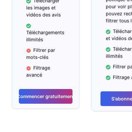
Télécharger
pour voir pl
les images et
pouvez rec
vidéos des avis
filtrer tous 
Téléchar
Téléchargements
et vidéos d
illimités
Télécha
Filtrer par
illimités
mots-clés
Filtrer 
Filtrage
avancé
Filtrage
Commencer gratuitement
S'abonne