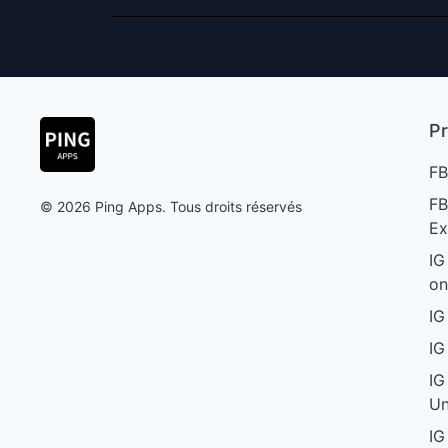
Pr
FB
FB
© 2026 Ping Apps. Tous droits réservés
Ex
IG
on
IG
IG
IG
Un
IG