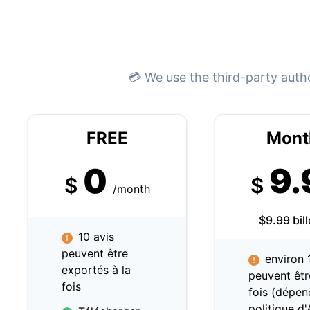
💳 We use the third-party auth
FREE
Mont
0
9.
$
$
/month
$9.99 bil
10 avis
peuvent être
environ 
exportés à la
peuvent êtr
fois
fois (dépen
politique d