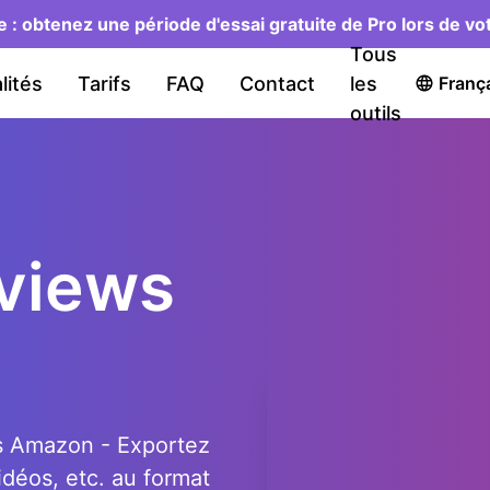
ée : obtenez une période d'essai gratuite de Pro lors de v
Tous
lités
Tarifs
FAQ
Contact
les
Franç
outils
views
ts Amazon - Exportez
déos, etc. au format