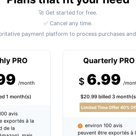
🚀 Get started for free.
✅ Cancel any time.
oritative payment platform to process purchases and
hly PRO
Quarterly PRO
99
6.99
$
/month
/mon
led 1 month(s)
$20.99 billed 3 month(s
Limited Time Offer 40% Of
100 avis
e exportés à la
environ 100 avis
d de la
peuvent être exportés à 
'Amazon), mais