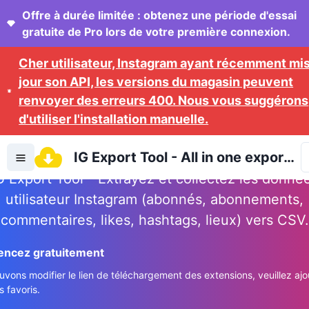
Offre à durée limitée : obtenez une période d'essai
gratuite de Pro lors de votre première connexion.
Cher utilisateur, Instagram ayant récemment mis
jour son API, les versions du magasin peuvent
renvoyer des erreurs 400. Nous vous suggérons
d'utiliser l'installation manuelle.
IG Export Tool
IG Export Tool - All in one export
tool
G Export Tool - Extrayez et collectez les donné
utilisateur Instagram (abonnés, abonnements,
commentaires, likes, hashtags, lieux) vers CSV.
ncez gratuitement
vons modifier le lien de téléchargement des extensions, veuillez ajo
s favoris.