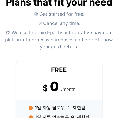
Plans that fit your need
🚀 Get started for free.
✅ Cancel any time.
💳 We use the third-party authoritative payment
platform to process purchases and do not know
your card details.
FREE
0
$
/month
1일 자동 팔로우 수: 제한됨
1일 자동 언팔로우 수: 제한됨