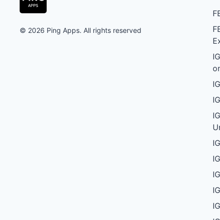
F
F
© 2026 Ping Apps. All rights reserved
E
IG
o
I
I
I
U
I
I
I
I
I