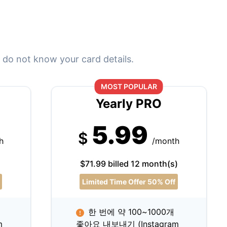
 do not know your card details.
MOST POPULAR
Yearly PRO
5.99
$
h
/month
)
$71.99 billed 12 month(s)
Limited Time Offer 50% Off
한 번에 약 100~1000개
m
좋아요 내보내기 (Instagram