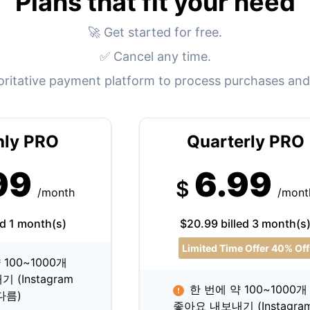
Plans that fit your need
🚀 Get started for free.
✅ Cancel any time.
oritative payment platform to process purchases and
hly PRO
Quarterly PRO
99
6.99
$
/month
/mont
ed 1 month(s)
$20.99 billed 3 month(s
Limited Time Offer 40% Off
 100~1000개
(Instagram
한 번에 약 100~1000개
다름)
좋아요 내보내기 (Instagra