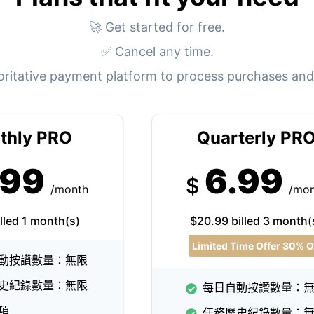
🚀 Get started for free.
✅ Cancel any time.
oritative payment platform to process purchases and
thly PRO
Quarterly PR
.99
6.99
$
/month
/mo
lled 1 month(s)
$20.99 billed 3 month(
Limited Time Offer 30% O
動按讚數量：無限
史紀錄數量：無限
每日自動按讚數量：
項
任務歷史紀錄數量：