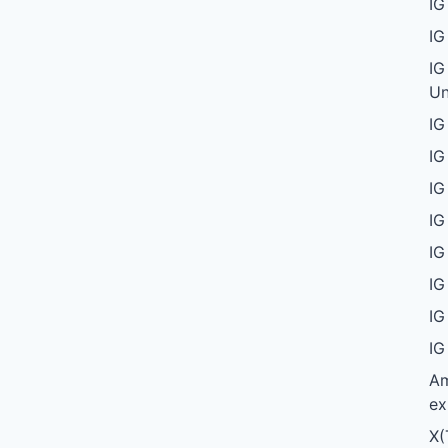
IG
IG
IG
Un
IG
IG
IG
IG
IG
IG
IG
IG
Am
ex
X(