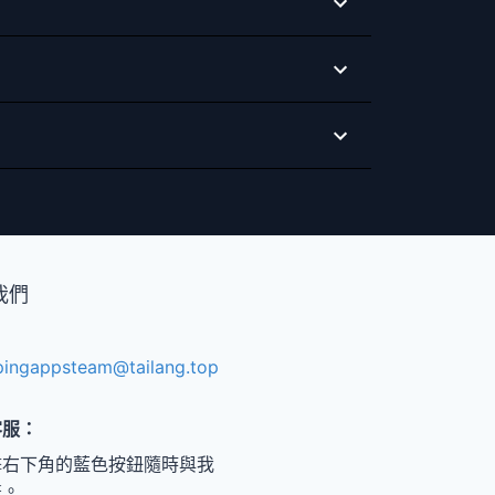
我們
pingappsteam@tailang.top
客服：
擊右下角的藍色按鈕隨時與我
繫。