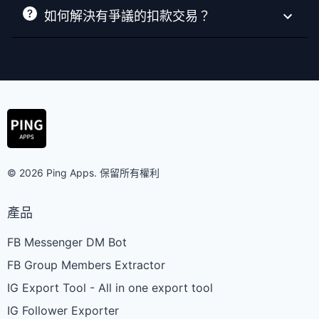
如何解決有爭議的扣款交易？
© 2026 Ping Apps. 保留所有權利
產品
FB Messenger DM Bot
FB Group Members Extractor
IG Export Tool - All in one export tool
IG Follower Exporter