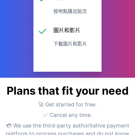
按地點匯出貼文
圖片和影片
下載圖片和影片
Plans that fit your need
🚀 Get started for free.
✅ Cancel any time.
💳 We use the third-party authoritative payment
platform to process purchases and do not know