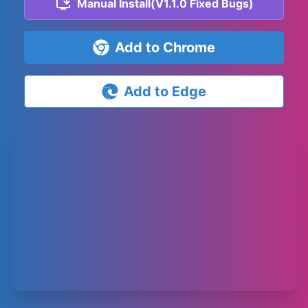
Manual Install(V1.1.0 Fixed Bugs)
Add to Chrome
Add to Edge